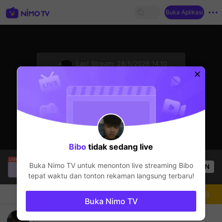
Buka Aplikasi
sentinelStart
Last Stream:
28/5/2026 14.10
League of Legends: Wild Rift
Streamer sedang offline
Bibo
tidak sedang live
SBTC ShinV
sedang siaran langsung!
Buka Nimo TV untuk menonton live streaming
Bibo
OPEN
PUBG
3.6k
Penonton
tepat waktu dan tonton rekaman langsung terbaru!
Chat
Streamer
Mengikuti
Buka Nimo TV
Ko Có Tên