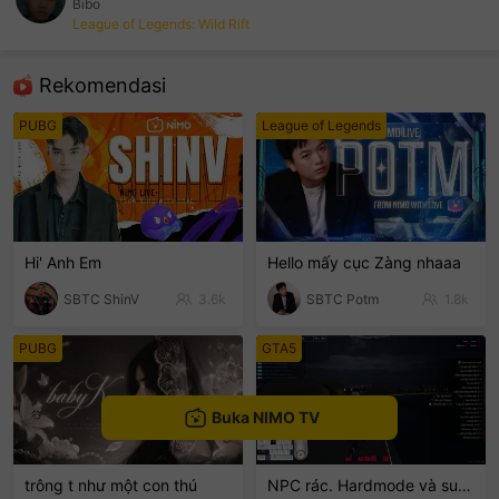
Bibo
League of Legends: Wild Rift
sentinelEnd
Rekomendasi
PUBG
League of Legends
Hi' Anh Em
Hello mấy cục Zàng nhaaa
SBTC ShinV
3.6k
SBTC Potm
1.8k
PUBG
GTA5
Buka NIMO TV
trông t như một con thú
NPC rác. Hardmode và suyyyyy😭