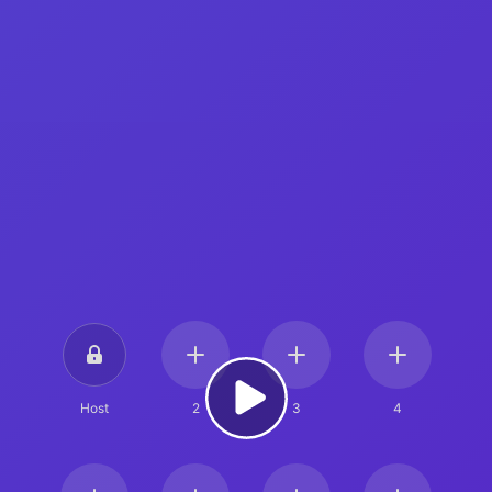
Host
2
3
4