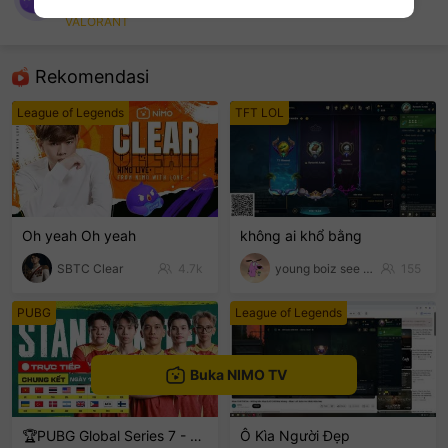
ThànhhNam
VALORANT
sentinelEnd
Rekomendasi
League of Legends
TFT LOL
Oh yeah Oh yeah
không ai khổ bằng
SBTC Clear
4.7k
young boiz see tinh
155
PUBG
League of Legends
Buka NIMO TV
🏆PUBG Global Series 7 - PGS 7
Ô Kìa Người Đẹp