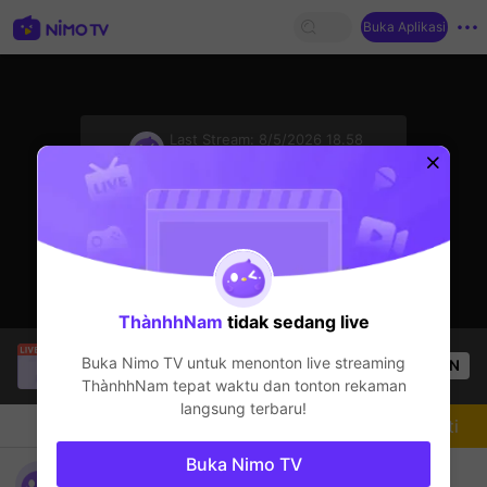
Buka Aplikasi
sentinelStart
Last Stream:
8/5/2026 18.58
VALORANT
Streamer sedang offline
ThànhhNam
tidak sedang live
Kiitwy
sedang siaran langsung!
Buka Nimo TV untuk menonton live streaming
OPEN
VALORANT
55
Penonton
ThànhhNam
tepat waktu dan tonton rekaman
langsung terbaru!
Chat
Streamer
Mengikuti
Buka Nimo TV
xem giai