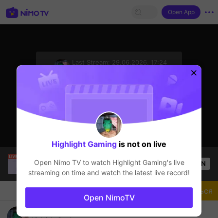
Open App
sentinelStart
Last Stream:
29.06.2026, 17:24
Другие игры
Стример не в сети
Highlight Gaming
is not on live
portuguesefarm
is live!
Open Nimo TV to watch
Highlight Gaming
's live
OPEN
Другие игры
58
Views
streaming on time and watch the latest live record!
Чат
Стример
Подписаться
Open NimoTV
ไปเรื่อย