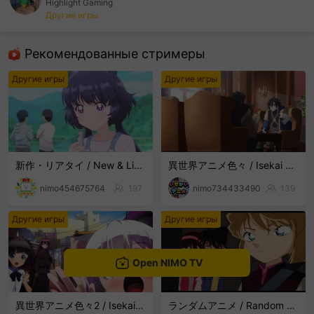
Highlight Gaming
Другие игры
sentinelEnd
Рекомендованные стримеры
Другие игры
Другие игры
新作・リアタイ / New & Live Streams
異世界アニメ色々 / Isekai Anime Mix
nimo454675764
197
nimo734433490
139
Другие игры
Другие игры
Open NIMO TV
異世界アニメ色々2 / Isekai Anime Mix2
ランダムアニメ / Random Anime