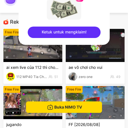
My baby
Free Fire
Rekomendasi
Ketuk untuk mengklaim!
Free Fire
Free Fire
sentinelEnd
ai xem live của 112 thì cho 112 1 follow với nha
ae vô chơi cho vui
112 MP40 Tia Chớp Tử
51
zero one
49
Free Fire
Free Fire
Buka NIMO TV
jugando
FF [2026/08/08]