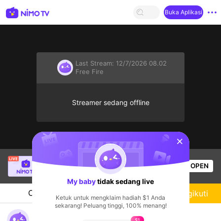
Buka Aplikasi
Last Stream:
12/7/2026 08.02
Free Fire
Streamer sedang offline
sentinelStart
112 MP40 Tia Chớp Tử
sedang siaran langsung!
OPEN
Free Fire
51
Penonton
My baby
tidak sedang live
Chat
Streamer
Mengikuti
Ketuk untuk mengklaim hadiah $1 Anda
sekarang! Peluang tinggi, 100% menang!
hello các bạn nha
$1