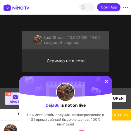
Open App
Last Stream:
13.07.2026, 16:00
League of Legends
Стример не в сети
sentinelStart
Thầy Giáo Mười
is live!
OPEN
League of Legends
6.3k
Views
DejaBu
is not on live
Чат
Стример
Подписаться
Нажмите, чтобы получить вознаграждение в
$1 прямо сейчас! Высокие шансы, 100%
выигрыш!
nimo235449134's Live Channel