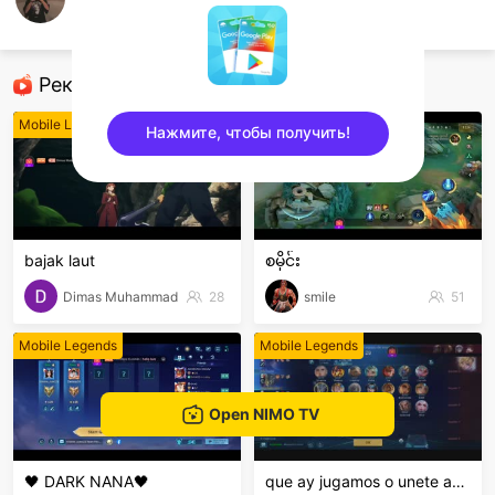
JunnnNihhhh
Mobile Legends
Рекомендованные стримеры
Mobile Legends
Mobile Legends
Нажмите, чтобы получить!
sentinelEnd
bajak laut
စမိုင်း
Dimas Muhammad
28
smile
51
Mobile Legends
Mobile Legends
Open NIMO TV
🖤 DARK NANA🖤
que ay jugamos o unete ami clan