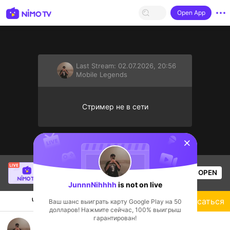
Open App
Last Stream:
02.07.2026, 20:56
Mobile Legends
Стример не в сети
sentinelStart
Christine Eunmin
is live!
OPEN
Mobile Legends
49
Views
JunnnNihhhh
is not on live
Чат
Стример
Подписаться
Ваш шанс выиграть карту Google Play на 50
долларов! Нажмите сейчас, 100% выигрыш
гарантирован!
MABAR GRATISS!!