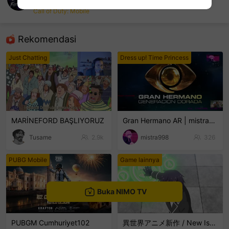
FoxFany
Call of Duty: Mobile
sentinelEnd
Rekomendasi
Just Chatting
Dress up! Time Princess
MARİNEFORD BAŞLIYORUZ
Gran Hermano AR | mistra998
Tusame
2.9k
mistra998
326
PUBG Mobile
Game lainnya
Buka NIMO TV
PUBGM Cumhuriyet102
異世界アニメ新作 / New Isekai Anime