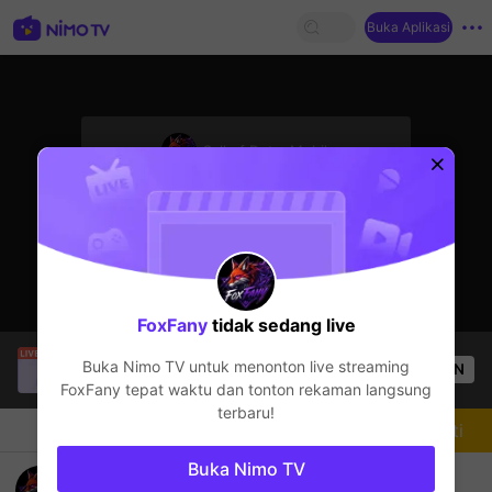
Buka Aplikasi
sentinelStart
Call of Duty: Mobile
Streamer sedang offline
FoxFany
tidak sedang live
PIT Danie
sedang siaran langsung!
Buka Nimo TV untuk menonton live streaming
OPEN
Live Show
610
Penonton
FoxFany
tepat waktu dan tonton rekaman langsung
terbaru!
Chat
Streamer
Mengikuti
Buka Nimo TV
Teste