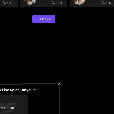
5.2k
2.0k
620
Lainnya
 Live Selanjutnya
7/6 00.30