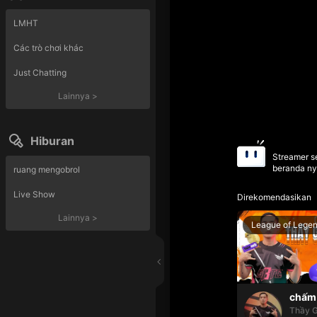
LMHT
Các trò chơi khác
Just Chatting
Lainnya
>
Hiburan
Streamer se
beranda ny
ruang mengobrol
Live Show
Direkomendasikan
Lainnya
>
League of Lege
chấm 
Thầy G