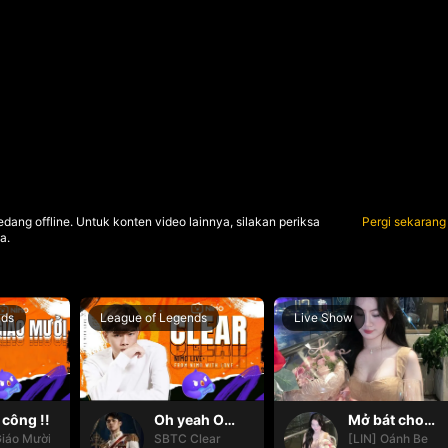
dang offline. Untuk konten video lainnya, silakan periksa
Pergi sekarang
a.
nds
League of Legends
Live Show
công !!
Oh yeah Oh yeah
Mở bát cho iêm đi😚
iáo Mười
SBTC Clear
[LIN] Oánh Be