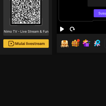
Susu
Nimo TV - Live Stream & Fun
Mulai livestream
00:40
bé 
spd
Followe
Xin chào! 🎶 Hãy cùng
hứng nào! 😉🌈