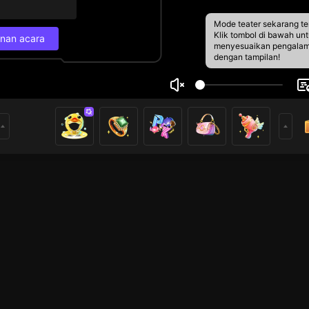
Mode teater sekarang te
Klik tombol di bawah un
nan acara
menyesuaikan pengala
dengan tampilan!
đần
Jadwal Siaran Lan
12
z
Siaran selanjutnya
23
rs
27/6 00.30
 vui vẻ và hào 
Susunan acara