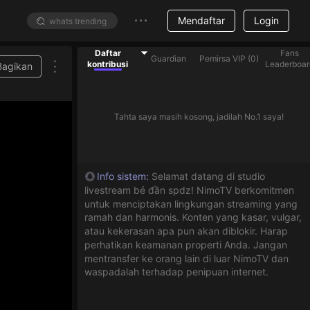
Mendaftar
Login
Daftar
Fans
Guardian
Pemirsa VIP
(
0
)
kontribusi
Leaderboar
Bagikan
Tahta saya masih kosong, jadilah No.1 saya!
Info sistem
:
Selamat datang di studio
livestream bé đần spdz! NimoTV berkomitmen
untuk menciptakan lingkungan streaming yang
ramah dan harmonis. Konten yang kasar, vulgar,
atau kekerasan apa pun akan diblokir. Harap
perhatikan keamanan properti Anda. Jangan
mentransfer ke orang lain di luar NimoTV dan
waspadalah terhadap penipuan internet.