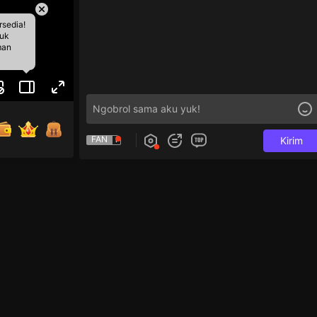
rsedia!
tuk
man
FAN
Kirim
gsung