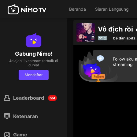
Beranda
Siaran Langsung
Vô địch rồi 
12
bé đần spdz
Gabung Nimo!
Follow aku 
Jelajahi livestream terbaik di
streaming
dunia!
Mendaftar
Leaderboard
hot
Ketenaran
Game