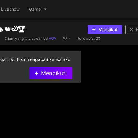
Liveshow
Game
🔥👑🦥🏆
Mengikuti
3 jam yang lalu
streamed
AOV
-
followers:
23
agar aku bisa mengabari ketika aku
Mengikuti