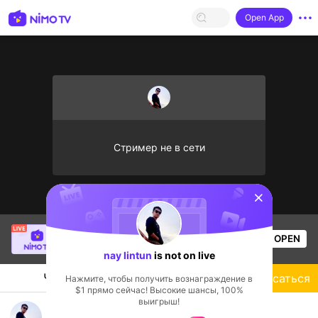
Open App
Стример не в сети
sentinelStart
Thầy Giáo Mười
is live!
OPEN
League of Legends
3.8k
Views
nay lintun
is not on live
Чат
Стример
Подписаться
Нажмите, чтобы получить вознаграждение в
$1 прямо сейчас! Высокие шансы, 100%
выигрыш!
nay lintun's Live Channel