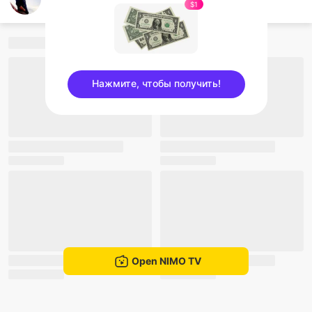
nay lintun
$1
Нажмите, чтобы получить!
sentinelEnd
Open NIMO TV