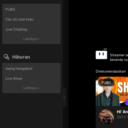
PUBG
Các trò chơi khác
Just Chatting
Lainnya
>
Streamer se
Hiburan
beranda ny
ruang mengobrol
Direkomendasikan
Live Show
PUBG
Lainnya
>
Hi' A
SBTC 