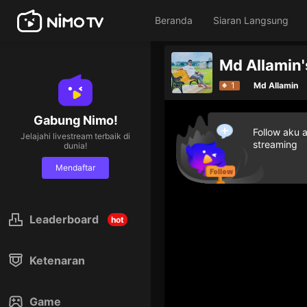
Beranda
Siaran Langsung
Berika
1
Md Allamin
Gabung Nimo!
Follow aku 
Jelajahi livestream terbaik di
streaming
dunia!
Mendaftar
Leaderboard
hot
Ketenaran
Game