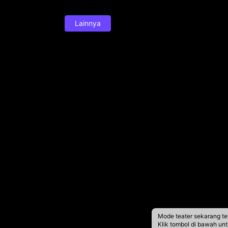
Lainnya
Mode teater sekarang te
Klik tombol di bawah un