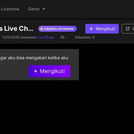
Liveshow
Game
Md Allamin's Live Channel
Mengikuti
n gift berlian untuk membantu streamer yang ada di dalam daftar
Be
12/5/2026
streamed
Live Show
-
followers:
0
agar aku bisa mengabari ketika aku
Mengikuti