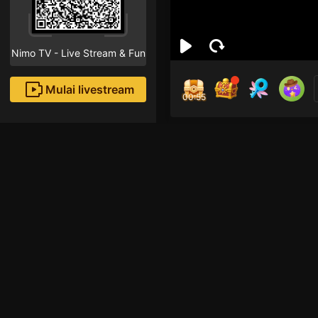
Nimo TV - Live Stream & Fun
Mulai livestream
00:55
Md 
Followe
Rekomendasi livestream
Live Show