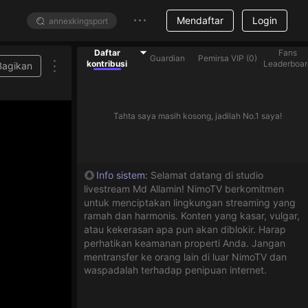
Mendaftar
Login
Daftar
Fans
Guardian
Pemirsa VIP
(
0
)
kontribusi
Leaderboar
Bagikan
rikan gift berlian untuk membantu streamer yang ada di dalam daftar
Tahta saya masih kosong, jadilah No.1 saya!
Info sistem
:
Selamat datang di studio
livestream Md Allamin! NimoTV berkomitmen
untuk menciptakan lingkungan streaming yang
ramah dan harmonis. Konten yang kasar, vulgar,
atau kekerasan apa pun akan diblokir. Harap
perhatikan keamanan properti Anda. Jangan
mentransfer ke orang lain di luar NimoTV dan
waspadalah terhadap penipuan internet.