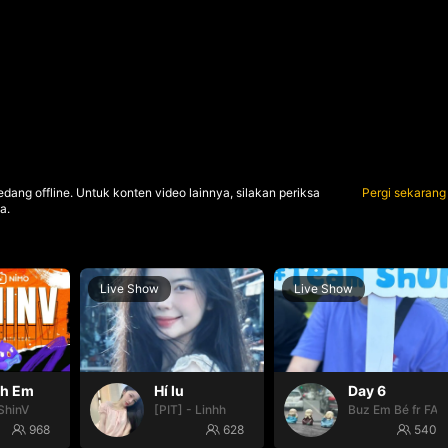
dang offline. Untuk konten video lainnya, silakan periksa
Pergi sekarang
a.
Live Show
Live Show
nh Em
Hí lu
Day 6
ShinV
[PIT] - Linhh
Buz Em Bé fr FAI
968
628
540