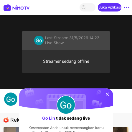
Buka Aplikasi
Last Stream:
31/5/2026 14.22
Live Show
Streamer sedang offline
sentinelStart
Go Lin's Live Channel
Go Lin
Live Show
Go Lin
tidak sedang live
Rekomendasi
Kesempatan Anda untuk memenangkan kartu