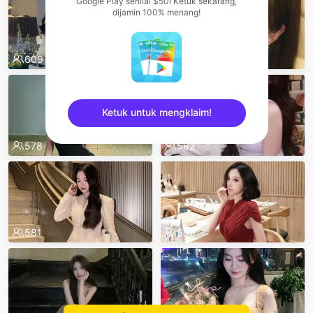
Google Play senilai $50! Ketuk sekarang,
dijamin 100% menang!
609
602
Ketuk untuk mengklaim!
578
582
sentinelEnd
581
559