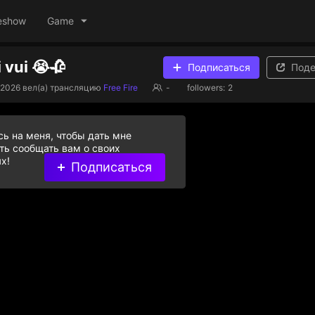
eshow
Game
i vui 😭🥀
Подписаться
Поде
.2026
вел(а) трансляцию
Free Fire
-
followers:
2
ь на меня, чтобы дать мне
ь сообщать вам о своих
х!
Подписаться