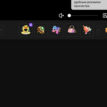
удобным режимом
просмотра.
p
3
2
ники
имеры
PUBG Mobile
Прямые трансляции