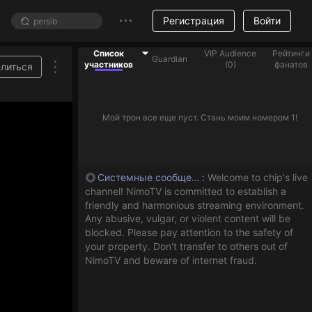
Регистрация
Войти
Список
VIP Audience
Рейтинги
Guardian
участников
(
0
)
фанатов
литься
Мой трон все еще пуст. Стань моим номером 1!
Системные сообщения
:
Welcome to chip's live
channel! NimoTV is committed to establish a
friendly and harmonious streaming environment.
Any abusive, vulgar, or violent content will be
blocked. Please pay attention to the safety of
your property. Don't transfer to others out of
NimoTV and beware of internet fraud.