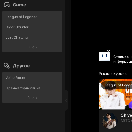
Game
League of Legends
Diğer Oyunlar
Just Chatting
Еще
>
Стример н
информаци
Другое
Рекомендуемые
Voice Room
League of Lege
Прямая трансляция
Еще
>
SBTC 