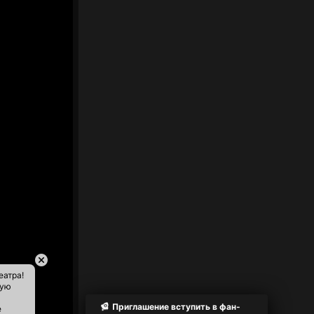
еатра!
ную
Приглашение вступить в фан-
е