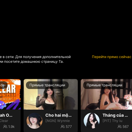
е в сети. Для получения дополнительной
Перейти прямо сейчас
и посетите домашнюю страницу Та.
nds
Прямые трансляции
Прямые трансляции
Oh yeah Oh yeah
Cho hai một cún
Tháng của em 💓
Clear
[NGN] Wynnie
[PIT] Thy iu
1.9k
577
567