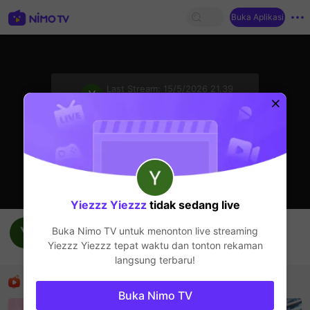
Buka Aplikasi
sentinelStart
Last Stream:
15/5/2026 21.39
Live Show
Streamer sedang offline
Yiezzz Yiezzz
tidak sedang live
Yiezzz Yiezzz's Live Channel
Buka Nimo TV untuk menonton live streaming
Yiezzz Yiezzz
Yiezzz Yiezzz
tepat waktu dan tonton rekaman
Live Show
langsung terbaru!
Rekomendasi
Buka Nimo TV