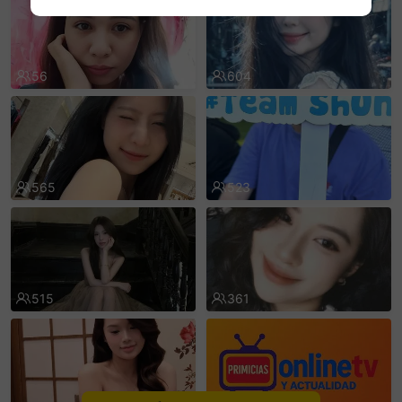
sentinelEnd
56
604
565
523
515
361