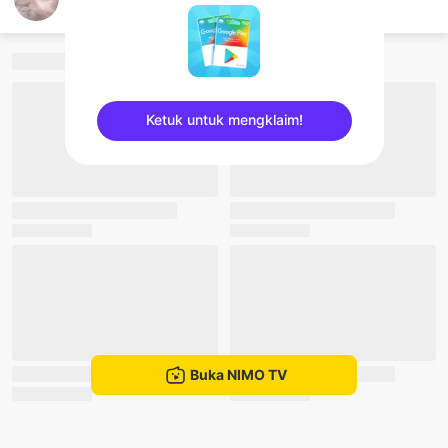
Abiboy Andriano
Ketuk untuk mengklaim!
sentinelEnd
Buka NIMO TV