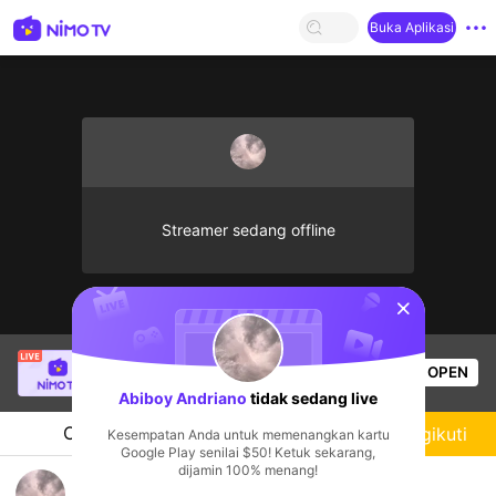
Buka Aplikasi
Streamer sedang offline
sentinelStart
Thầy Giáo Mười
sedang siaran langsung!
OPEN
League of Legends
4.3k
Penonton
Abiboy Andriano
tidak sedang live
Chat
Streamer
Mengikuti
Kesempatan Anda untuk memenangkan kartu
Google Play senilai $50! Ketuk sekarang,
dijamin 100% menang!
Abiboy Andriano's Live Channel