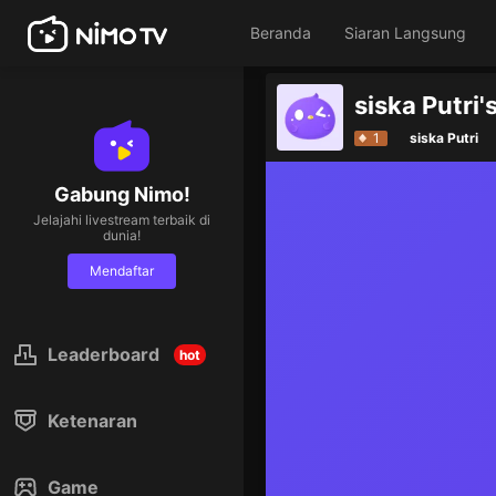
Beranda
Siaran Langsung
siska Putri'
1
siska Putri
Gabung Nimo!
Jelajahi livestream terbaik di
dunia!
Mendaftar
Leaderboard
hot
Ketenaran
Game