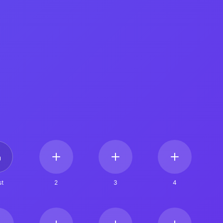
t
2
3
4