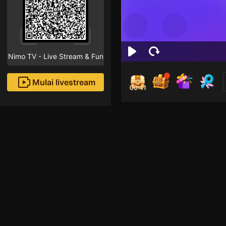
Nimo TV - Live Stream & Fun
Mulai livestream
00:41
sisk
Followe
Streamer baru, selam