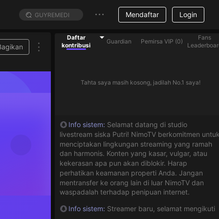
Mendaftar
Login
Daftar
Fans
Guardian
Pemirsa VIP
(
0
)
kontribusi
Leaderboar
Bagikan
Tahta saya masih kosong, jadilah No.1 saya!
Info sistem
:
Selamat datang di studio
livestream siska Putri! NimoTV berkomitmen untu
menciptakan lingkungan streaming yang ramah
dan harmonis. Konten yang kasar, vulgar, atau
kekerasan apa pun akan diblokir. Harap
perhatikan keamanan properti Anda. Jangan
mentransfer ke orang lain di luar NimoTV dan
waspadalah terhadap penipuan internet.
Info sistem
:
Streamer baru, selamat mengikuti