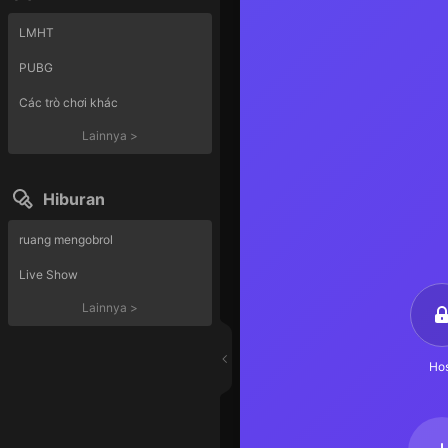
LMHT
PUBG
Các trò chơi khác
Lainnya
>
Hiburan
ruang mengobrol
Live Show
Lainnya
>
Hos