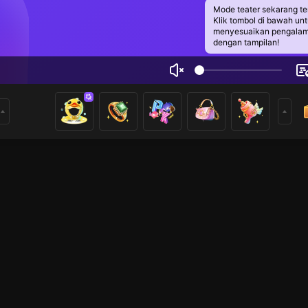
Mode teater sekarang te
Klik tombol di bawah un
menyesuaikan pengala
dengan tampilan!
a Putri
1
0
rs
at mengikuti