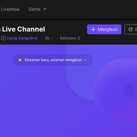
Liveshow
Game
s Live Channel
Mengikuti
ruang mengobrol
-
followers:
0
Streamer baru, selamat mengikuti