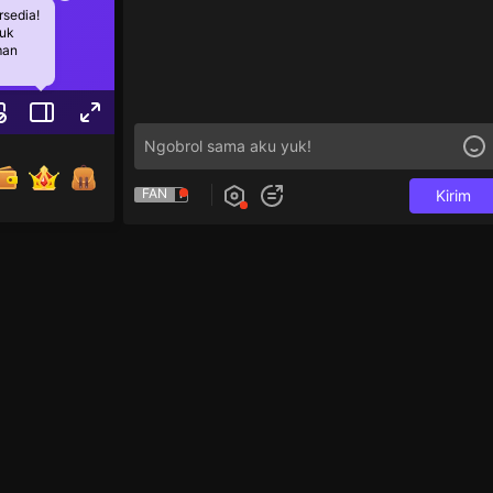
rsedia!
tuk
man
FAN
Kirim