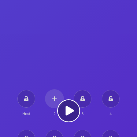
Host
2
3
4