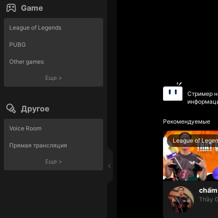
Game
League of Legends
PUBG
Other games
Еще
>
Стример н
информаци
Другое
Рекомендуемые
Voice Room
League of Lege
Прямая трансляция
Еще
>
chấm 
Thầy G