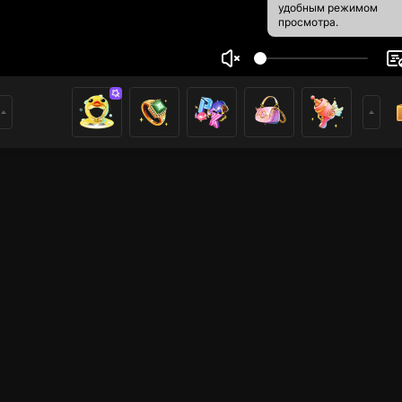
удобным режимом
просмотра.
丶Yuxiang
4
2
ники
имеры
Free Fire
Прямые трансляции