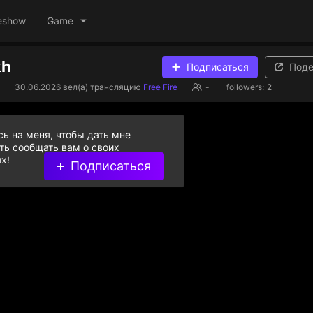
eshow
Game
kh
Подписаться
Поде
g
30.06.2026
вел(а) трансляцию
Free Fire
-
followers:
2
ь на меня, чтобы дать мне
ь сообщать вам о своих
х!
Подписаться