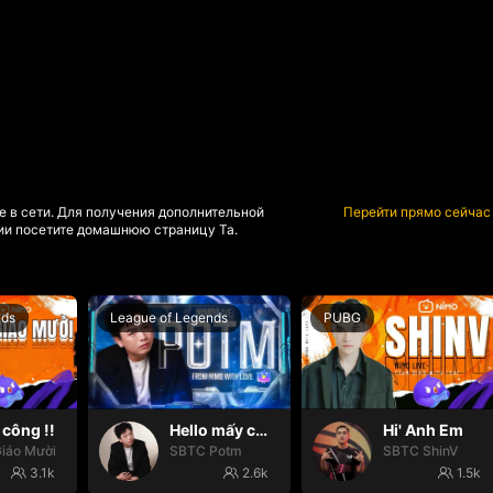
е в сети. Для получения дополнительной
Перейти прямо сейчас
и посетите домашнюю страницу Та.
nds
League of Legends
PUBG
công !!
Hello mấy cục Zàng nhaaa
Hi' Anh Em
iáo Mười
SBTC Potm
SBTC ShinV
3.1k
2.6k
1.5k