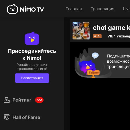
Главная
Трансляция
Liv
chơi game 
4
VIE丶Yuxian
Присоединяйтесь
Подпишитес
к Nimo!
возможност
Узнайте о лучших
трансляция
трансляциях игр!
Регистрация
Рейтинг
hot
Hall of Fame