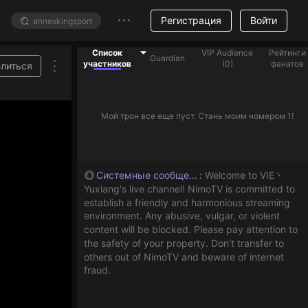
Регистрация
Войти
Список
VIP Audience
Рейтинги
Guardian
участников
(
0
)
фанатов
литься
Мой трон все еще пуст. Стань моим номером 1!
Системные сообщения
:
Welcome to VIE丶
Yuxiang's live channel! NimoTV is committed to
establish a friendly and harmonious streaming
environment. Any abusive, vulgar, or violent
content will be blocked. Please pay attention to
the safety of your property. Don't transfer to
others out of NimoTV and beware of internet
fraud.