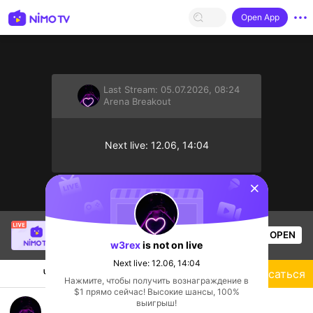
Open App
Last Stream:
05.07.2026, 08:24
Arena Breakout
Next live: 12.06, 14:04
sentinelStart
Thầy Giáo Ba
is live!
OPEN
League of Legends
16k
Views
w3rex
is not on live
Next live: 12.06, 14:04
Чат
Стример
Подписаться
Нажмите, чтобы получить вознаграждение в
$1 прямо сейчас! Высокие шансы, 100%
w3rex
выигрыш!