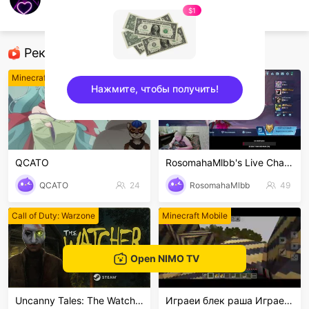
w3rex
$1
Arena Breakout
Рекомендованные стримеры
Minecraft
Mobile Legends
Нажмите, чтобы получить!
sentinelEnd
QCATO
RosomahaMlbb's Live Channel
QCATO
24
RosomahaMlbb
49
Call of Duty: Warzone
Minecraft Mobile
Open NIMO TV
Uncanny Tales: The Watcher
Играеи блек раша Играем в маинкрафт