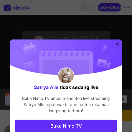
Buka Aplikasi
sentinelStart
Last Stream:
26/5/2026 05.19
Mobile Legends
Streamer sedang offline
Satrya Alle
tidak sedang live
HoneyClubTV
sedang siaran langsung!
Buka Nimo TV untuk menonton live streaming
OPEN
Mobile Legends
52
Penonton
Satrya Alle
tepat waktu dan tonton rekaman
langsung terbaru!
Chat
Streamer
Mengikuti
Buka Nimo TV
Game Fun aja.