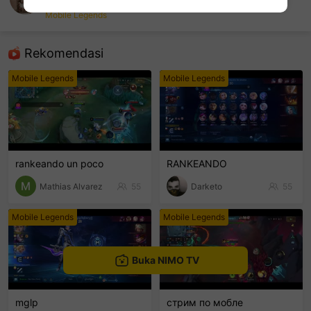
Satrya Alle
Mobile Legends
sentinelEnd
Rekomendasi
Mobile Legends
Mobile Legends
rankeando un poco
RANKEANDO
Mathias Alvarez
55
Darketo
55
Mobile Legends
Mobile Legends
Buka NIMO TV
mglp
стрим по мобле