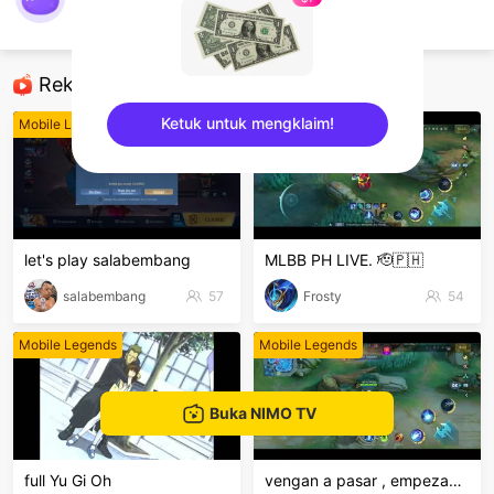
mav dump
Mobile Legends
Rekomendasi
Ketuk untuk mengklaim!
Mobile Legends
Mobile Legends
sentinelEnd
let's play salabembang
MLBB PH LIVE. 🫡🇵🇭
salabembang
57
Frosty
54
Mobile Legends
Mobile Legends
Buka NIMO TV
full Yu Gi Oh
vengan a pasar , empezando desde 0 🙈🔥