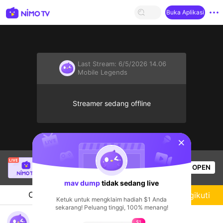
Buka Aplikasi
Last Stream:
6/5/2026 14.06
Mobile Legends
Streamer sedang offline
sentinelStart
salabembang
sedang siaran langsung!
OPEN
Mobile Legends
57
Penonton
mav dump
tidak sedang live
Chat
Streamer
Mengikuti
Ketuk untuk mengklaim hadiah $1 Anda
sekarang! Peluang tinggi, 100% menang!
Rg
$1