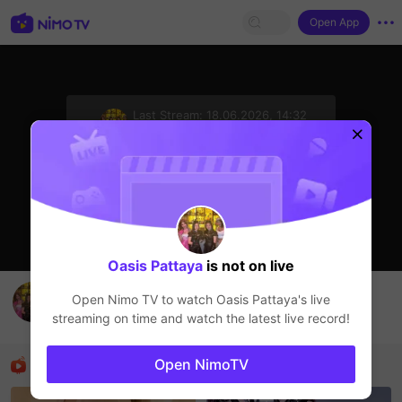
Open App
sentinelStart
Last Stream:
18.06.2026, 14:32
Прямые трансляции
Стример не в сети
Oasis Pattaya
is not on live
OASIS PATTAYA
Open Nimo TV to watch
Oasis Pattaya
's live
Oasis Pattaya
streaming on time and watch the latest live record!
Прямые трансляции
Рекомендованные стримеры
Open NimoTV