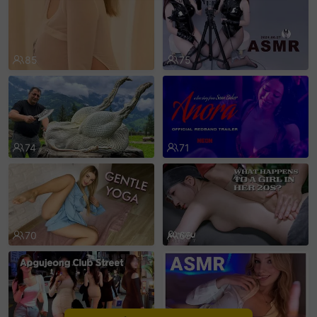
sentinelEnd
85
75
74
71
70
69