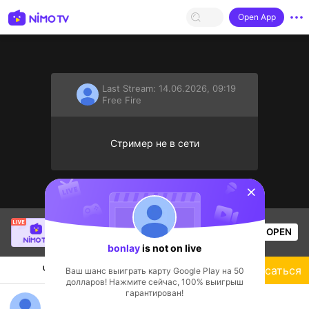
Open App
Last Stream:
14.06.2026, 09:19
Free Fire
Стример не в сети
sentinelStart
philipiptv
is live!
OPEN
Free Fire
54
Views
bonlay
is not on live
Чат
Стример
Подписаться
Ваш шанс выиграть карту Google Play на 50
долларов! Нажмите сейчас, 100% выигрыш
гарантирован!
hello