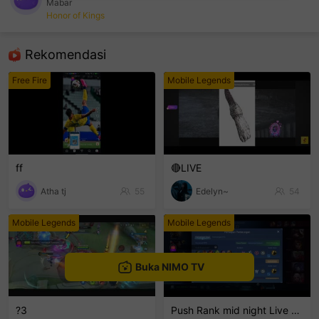
Mabar
Honor of Kings
sentinelEnd
Rekomendasi
Free Fire
Mobile Legends
ff
🔴LIVE
Atha tj
55
Edelyn~
54
Mobile Legends
Mobile Legends
Buka NIMO TV
?3
Push Rank mid night Live Channel