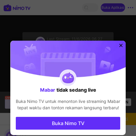
Buka Aplikasi
sentinelStart
Last Stream:
11/6/2026 06.27
Honor of Kings
Streamer sedang offline
Mabar
tidak sedang live
Thầy Giáo Mười
sedang siaran langsung!
Buka Nimo TV untuk menonton live streaming
Mabar
OPEN
League of Legends
4.5k
Penonton
tepat waktu dan tonton rekaman langsung terbaru!
Chat
Streamer
Mengikuti
Buka Nimo TV
Top rank 100. let's goo