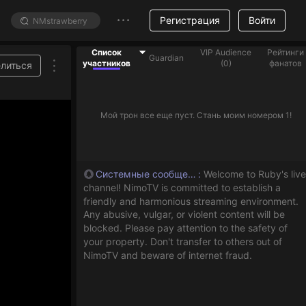
Регистрация
Войти
Список
VIP Audience
Рейтинги
Guardian
участников
(
0
)
фанатов
литься
товые подарки, чтобы помочь стримерам из списка
Мой трон все еще пуст. Стань моим номером 1!
Системные сообщения
:
Welcome to Ruby's live
channel! NimoTV is committed to establish a
friendly and harmonious streaming environment.
Any abusive, vulgar, or violent content will be
blocked. Please pay attention to the safety of
your property. Don't transfer to others out of
NimoTV and beware of internet fraud.