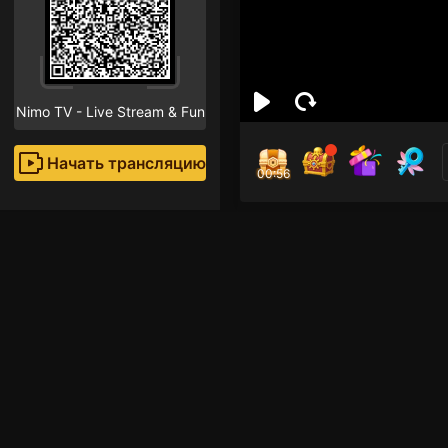
Nimo TV - Live Stream & Fun
Начать трансляцию
00:55
Rub
Поклон
Mình mới dùng app m