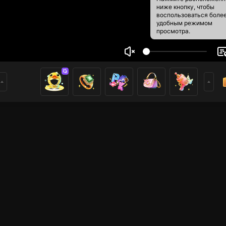
ниже кнопку, чтобы
воспользоваться боле
удобным режимом
просмотра.
y
5
3
ники
ong mn ủng hộ. Vào live nghe nhạc nhé mn