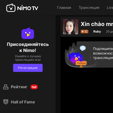
Главная
Трансляция
Liv
Xin chào m
Дарите бриллиантовые
5
Ruby
29 д
Присоединяйтесь
Подпишитес
к Nimo!
возможност
Узнайте о лучших
трансляция
трансляциях игр!
Регистрация
Рейтинг
hot
Hall of Fame