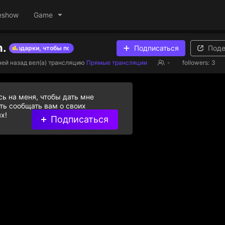
eshow
Game
n.
Подписаться
Поде
 подарки, чтобы помочь стримерам из списка
Дарите бриллиан
ней назад
вел(а) трансляцию
Прямые трансляции
-
followers:
3
ь на меня, чтобы дать мне
ь сообщать вам о своих
х!
Подписаться