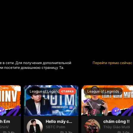
е в сети. Для получения дополнительной
Перейти прямо сейчас
и посетите домашнюю страницу Та.
ставка
League of Legends
League of Legends
nh Em
Hello mấy cục Zàng nhaaa
chấm công !!
ShinV
SBTC Potm
Thầy Giáo Mười
2.6k
2.3k
2.0k