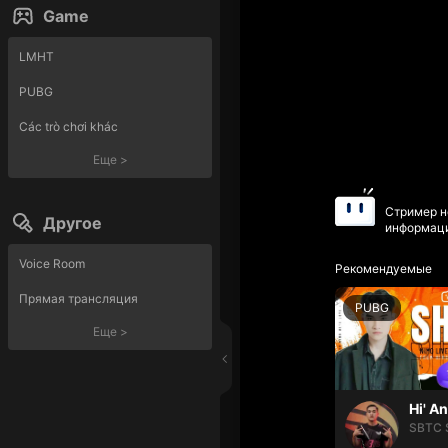
Game
LMHT
PUBG
Các trò chơi khác
Еще
>
Стример н
Другое
информаци
Voice Room
Рекомендуемые
Прямая трансляция
PUBG
Еще
>
Hi' A
SBTC 