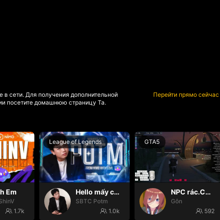
е в сети. Для получения дополнительной
Перейти прямо сейчас
и посетите домашнюю страницу Та.
League of Legends
GTA5
nh Em
Hello mấy cục Zàng nhaaa
NPC rác.Cô ấy hp là được òi😭
ShinV
SBTC Potm
Gôn
1.7k
1.0k
592