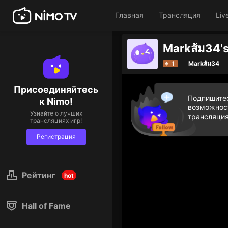
Главная
Трансляция
Liv
Markส้ม34's
1
Markส้ม34
Присоединяйтесь
Подпишитес
к Nimo!
возможност
Узнайте о лучших
трансляция
трансляциях игр!
Регистрация
Рейтинг
hot
Hall of Fame