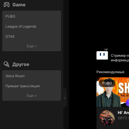
Game
PUBG
League of Legends
GTA5
Еще
>
Стример н
информаци
Другое
Рекомендуемые
Voice Room
PUBG
Прямая трансляция
Еще
>
Hi' A
SBTC 