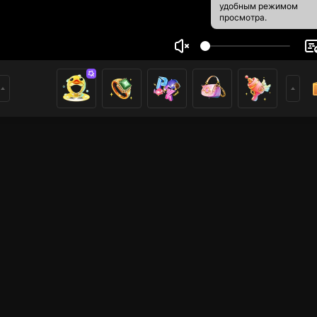
удобным режимом
просмотра.
kส้ม34
1
0
ники
имеры
m PK
PUBG
GTA5