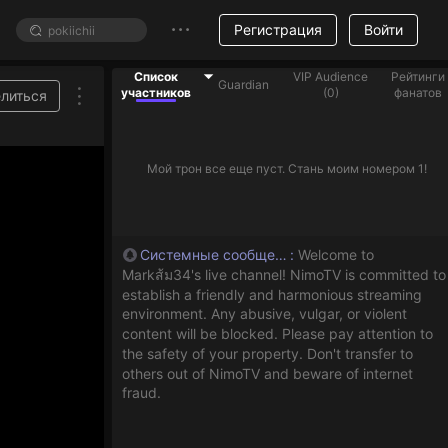
Регистрация
Войти
Список
VIP Audience
Рейтинги
Guardian
участников
(
0
)
фанатов
литься
Мой трон все еще пуст. Стань моим номером 1!
Системные сообщения
:
Welcome to
Markส้ม34's live channel! NimoTV is committed to
establish a friendly and harmonious streaming
environment. Any abusive, vulgar, or violent
content will be blocked. Please pay attention to
the safety of your property. Don't transfer to
others out of NimoTV and beware of internet
fraud.