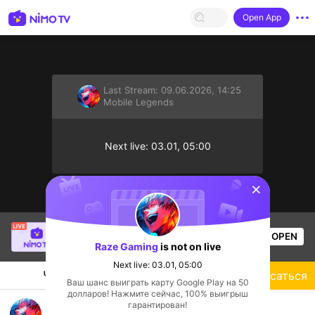
Open App
Last Stream:
09.06.2026, 14:25
Mobile Legends
Next live: 03.01, 05:00
sentinelStart
Thầy Giáo Mười
is live!
OPEN
League of Legends
3.4k
Views
Raze Gaming
is not on live
Next live: 03.01, 05:00
Чат
Стример
Подписаться
Ваш шанс выиграть карту Google Play на 50
долларов! Нажмите сейчас, 100% выигрыш
mllbb
гарантирован!