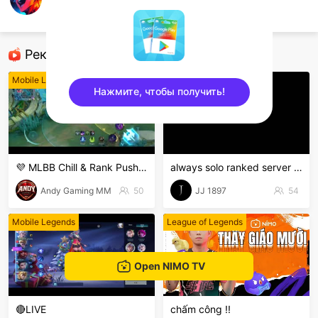
Raze Gaming
Mobile Legends
Рекомендованные стримеры
Mobile Legends
Mobile Legends
Нажмите, чтобы получить!
sentinelEnd
💜 MLBB Chill & Rank Push 🎮 | လာစကားပြောကြမယ်!
always solo ranked server 16ribu
Andy Gaming MM
50
JJ 1897
54
Mobile Legends
League of Legends
Open NIMO TV
🔴LIVE
chấm công !!