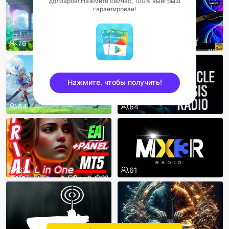
долларов! Нажмите сейчас, 100% выигрыш
гарантирован!
76
66
Нажмите, чтобы получить!
64
64
sentinelEnd
62
61