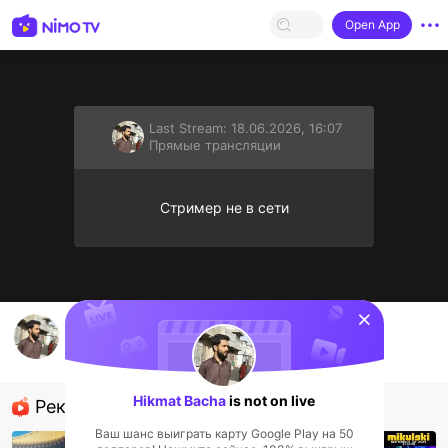
Open App
Last Stream:
18.06.2026, 16:07
Прямые трансляции
Стример не в сети
sentinelStart
I am a host belong to Pakistan
Hikmat Bacha
Прямые трансляции
Hikmat Bacha
is not on live
Рекомендованные стримеры
Ваш шанс выиграть карту Google Play на 50