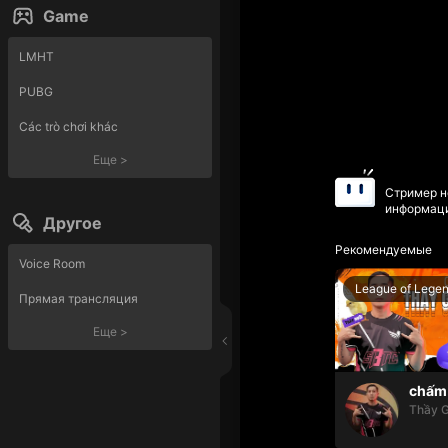
Game
LMHT
PUBG
Các trò chơi khác
Еще
>
Стример н
информаци
Другое
Рекомендуемые
Voice Room
League of Lege
Прямая трансляция
Еще
>
chấm 
Thầy G