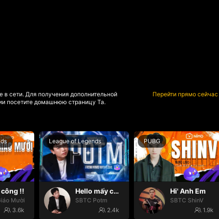
е в сети. Для получения дополнительной
Перейти прямо сейчас
и посетите домашнюю страницу Та.
nds
League of Legends
PUBG
công !!
Hello mấy cục Zàng nhaaa
Hi' Anh Em
iáo Mười
SBTC Potm
SBTC ShinV
3.6k
2.4k
1.9k