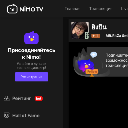
Главная
Трансляция
Liv
ยิงปืน
1
MR.RitZa Smi
Присоединяйтесь
Подпишитес
к Nimo!
возможност
Узнайте о лучших
трансляция
трансляциях игр!
Регистрация
Рейтинг
hot
Hall of Fame