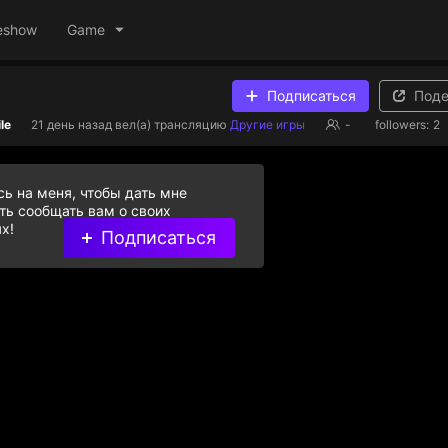
eshow
Game
Подписаться
Поде
le
21 день назад
вел(а) трансляцию
Другие игры
-
followers:
2
ь на меня, чтобы дать мне
ь сообщать вам о своих
х!
Подписаться