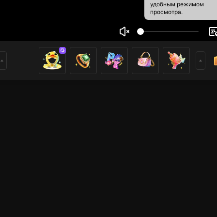
удобным режимом
просмотра.
RitZa Smile
1
2
ники
имеры
League of Legends
PUBG