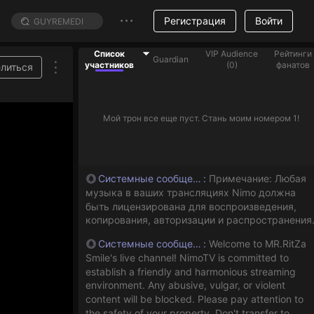
Регистрация
Войти
Список
VIP Audience
Рейтинги
Guardian
участников
(
0
)
фанатов
литься
Мой трон все еще пуст. Стань моим номером 1!
Системные сообщения
:
Примечание: Любая
музыка в ваших трансляциях Nimo должна
быть лицензирована для воспроизведения,
копирования, авторизации и распространения
Системные сообщения
:
Welcome to MR.RitZa
Smile's live channel! NimoTV is committed to
establish a friendly and harmonious streaming
environment. Any abusive, vulgar, or violent
content will be blocked. Please pay attention to
the safety of your property. Don't transfer to