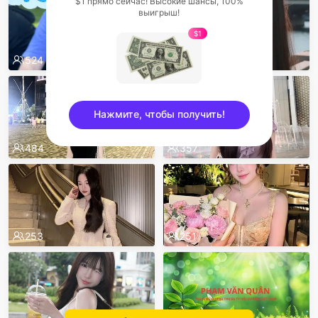
$1 прямо сейчас! Высокие шансы, 100%
выигрыш!
$1
524
518
Нажмите, чтобы получить!
484
357
sentinelEnd
253
251