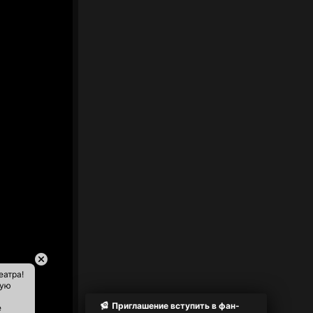
еатра!
ную
Приглашение вступить в фан-
е