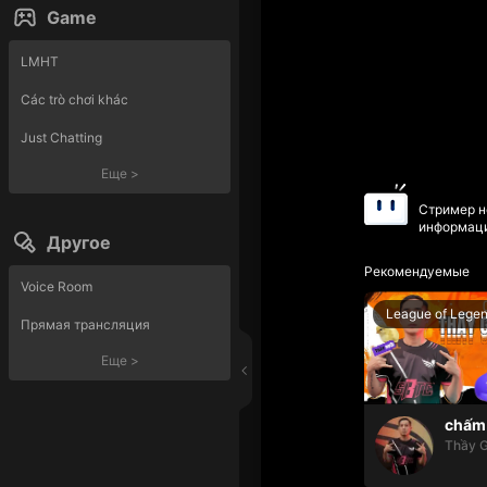
Game
LMHT
Các trò chơi khác
Just Chatting
Еще
>
Стример н
информаци
Другое
Рекомендуемые
Voice Room
League of Lege
Прямая трансляция
Еще
>
chấm 
Thầy G