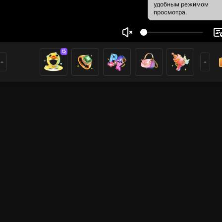
удобным режимом
просмотра.
ayangan
2
1
ники
имеры
Voice Room
Voice Room