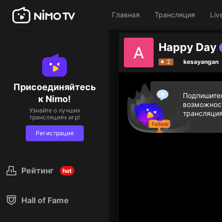
Главная
Трансляция
Liv
Happy Day
Дарите бриллиантовые пода
2
kesayangan
Присоединяйтесь
Подпишитес
к Nimo!
возможност
Узнайте о лучших
трансляция
трансляциях игр!
Регистрация
Рейтинг
hot
Hall of Fame