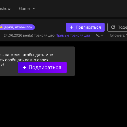
eshow
Game
Подписаться
Поде
рки, чтобы помочь стримерам из списка
Дарите бриллиантовые
24.06.2026
вел(а) трансляцию
Прямые трансляции
-
followers:
ь на меня, чтобы дать мне
ь сообщать вам о своих
х!
Подписаться