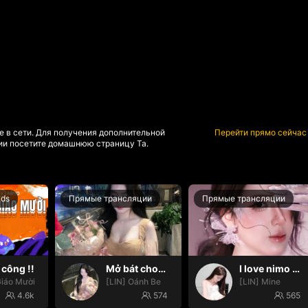
е в сети. Для получения дополнительной
Перейти прямо сейчас
и посетите домашнюю страницу Та.
nds
Прямые трансляции
Прямые трансляции
công !!
Mở bát cho iêm đi😚
I love nimo 🫶🏻
iáo Mười
[LIN] Oánh Be
[LIN] Mine
4.6k
574
565