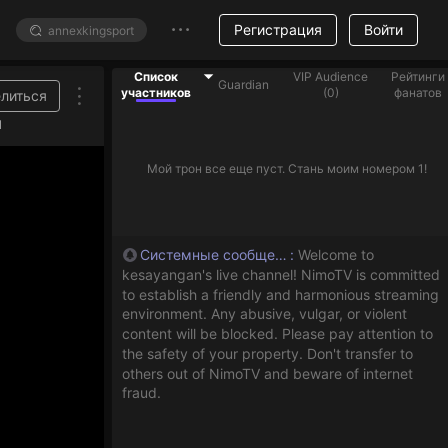
Регистрация
Войти
Список
VIP Audience
Рейтинги
Guardian
участников
(
0
)
фанатов
литься
 подарки, чтобы помочь стримерам из списка
1
Мой трон все еще пуст. Стань моим номером 1!
Системные сообщения
:
Welcome to
kesayangan's live channel! NimoTV is committed
to establish a friendly and harmonious streaming
environment. Any abusive, vulgar, or violent
content will be blocked. Please pay attention to
the safety of your property. Don't transfer to
others out of NimoTV and beware of internet
fraud.