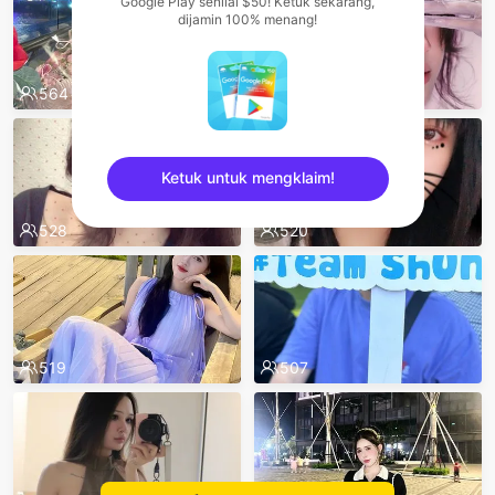
Google Play senilai $50! Ketuk sekarang,
dijamin 100% menang!
564
557
Ketuk untuk mengklaim!
528
520
sentinelEnd
519
507