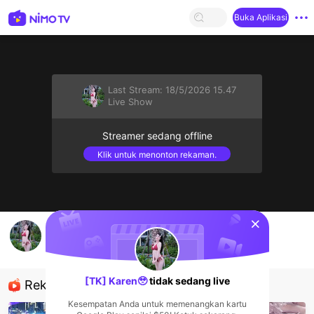
Buka Aplikasi
Last Stream:
18/5/2026 15.47
Live Show
Streamer sedang offline
Klik untuk menonton rekaman.
sentinelStart
Anh ơi e ở đaay
[TK] Karen🥹
Live Show
[TK] Karen🥹
tidak sedang live
Rekomendasi
Kesempatan Anda untuk memenangkan kartu