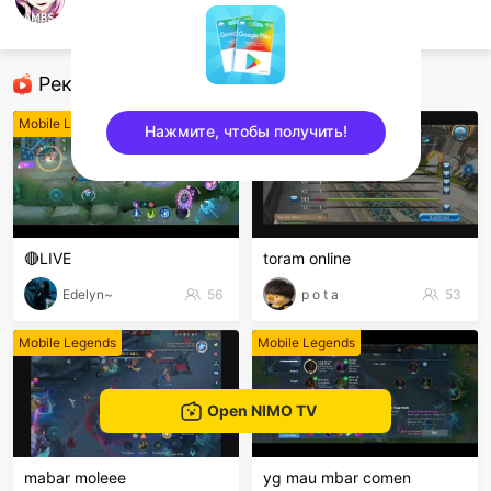
Lambs
Mobile Legends
Рекомендованные стримеры
Mobile Legends
Mobile Legends
Нажмите, чтобы получить!
sentinelEnd
🔴LIVE
toram online
Edelyn~
56
p o t a
53
Mobile Legends
Mobile Legends
Open NIMO TV
mabar moleee
yg mau mbar comen