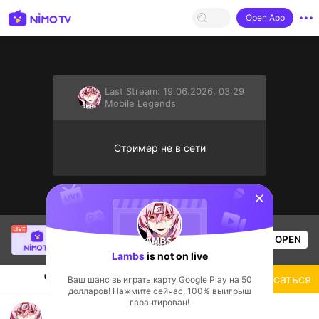
Open App
Last Stream:
19.06.2026, 03:29
Mobile Legends
Стример не в сети
sentinelStart
Sung Jin-Woo
is live!
OPEN
Mobile Legends
50
Views
Lambs
is not on live
Чат
Стример
Подписаться
Ваш шанс выиграть карту Google Play на 50
долларов! Нажмите сейчас, 100% выигрыш
гарантирован!
mobile legends