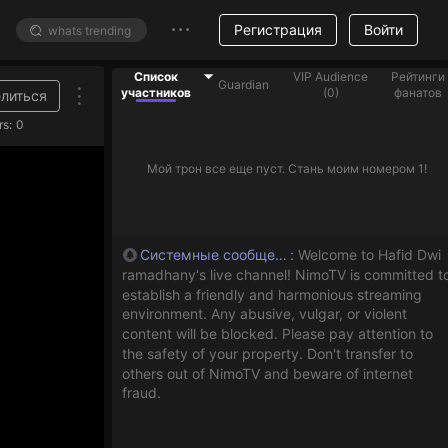
Регистрация
Войти
Список
VIP Audience
Рейтинги
Guardian
участников
(
0
)
фанатов
литься
rs:
0
Мой трон все еще пуст. Стань моим номером 1!
Системные сообщения
:
Welcome to Hafid Dwi
ramadhany's live channel! NimoTV is committed t
establish a friendly and harmonious streaming
environment. Any abusive, vulgar, or violent
content will be blocked. Please pay attention to
the safety of your property. Don't transfer to
others out of NimoTV and beware of internet
fraud.