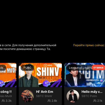
е в сети. Для получения дополнительной
Перейти прямо сейчас
и посетите домашнюю страницу Та.
ставка
nds
PUBG
League of Legends
công !!
Hi' Anh Em
Hello mấy cục Zàng nhaaa
iáo Mười
SBTC ShinV
SBTC Potm
3.3k
2.6k
2.1k