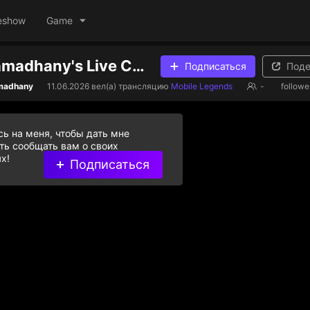
eshow
Game
Hafid Dwi ramadhany's Live Channel
Подписаться
Поде
amadhany
11.06.2026
вел(а) трансляцию
Mobile Legends
-
followe
ь на меня, чтобы дать мне
ь сообщать вам о своих
х!
Подписаться