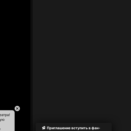
еатра!
ную
Приглашение вступить в фан-
е