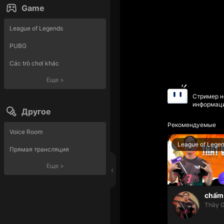
Game
League of Legends
PUBG
Các trò chơi khác
Еще
>
Стример н
информаци
Другое
Рекомендуемые
Voice Room
League of Lege
Прямая трансляция
Еще
>
chấm 
Thầy G