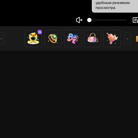
удобным режимом
просмотра.
id Dwi ramadhany
1
0
ники
имеры
Mobile Legends
Mobile Legends