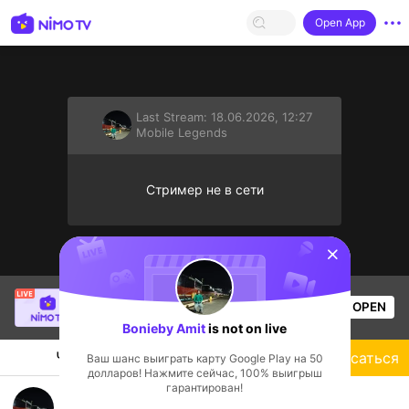
Open App
Last Stream:
18.06.2026, 12:27
Mobile Legends
Стример не в сети
sentinelStart
Christine Eunmin
is live!
OPEN
Mobile Legends
49
Views
Bonieby Amit
is not on live
Чат
Стример
Подписаться
Ваш шанс выиграть карту Google Play на 50
долларов! Нажмите сейчас, 100% выигрыш
гарантирован!
new streamer lng po☺️☺️☺️☺️