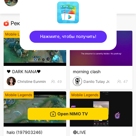
Bonieby Amit
Mobile Legends
Рекомендованные стримеры
Mobile Legends
Mobile Legends
Нажмите, чтобы получить!
sentinelEnd
🖤 DARK NANA🖤
morning clash
Christine Eunmin
49
Danilo Tutay Jr.
47
Mobile Legends
Mobile Legends
Open NIMO TV
halo (197903246)
🔴LIVE