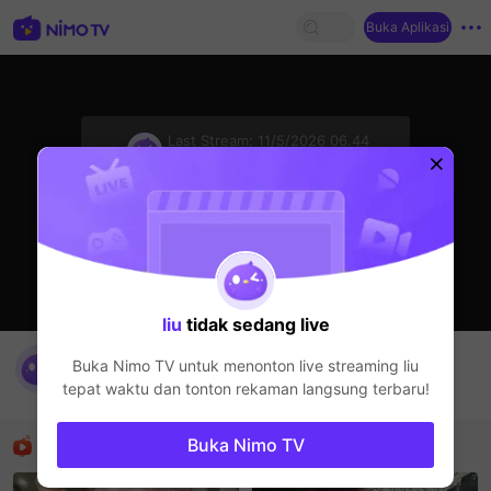
Buka Aplikasi
sentinelStart
Last Stream:
11/5/2026 06.44
Live Show
Streamer sedang offline
liu
tidak sedang live
gabut
Buka Nimo TV untuk menonton live streaming
liu
liu
tepat waktu dan tonton rekaman langsung terbaru!
Live Show
Rekomendasi
Buka Nimo TV