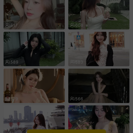
sentinelEnd
617
608
589
583
579
566