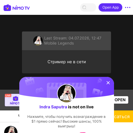
Open App
Last Stream:
04.07.2026, 12:47
Mobile Legends
Стример не в сети
sentinelStart
Christine Eunmin
is live!
OPEN
Mobile Legends
52
Views
Indra Saputra
is not on live
Чат
Стример
Подписаться
Нажмите, чтобы получить вознаграждение в
$1 прямо сейчас! Высокие шансы, 100%
выигрыш!
push rank and down rank