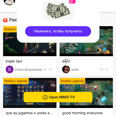
Indra Saputra
$1
Mobile Legends
Рекомендованные стримеры
Mobile Legends
Mobile Legends
Нажмите, чтобы получить!
sentinelEnd
bajak laut
စမိုင်း
Dimas Muhammad
30
smile
53
Mobile Legends
Mobile Legends
Open NIMO TV
que ay jugamos o unete ami clan
good morning everyone