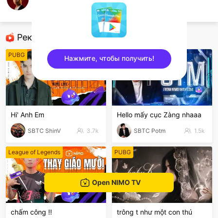
Văn Dương
Mobile Games
Рекомендованные стримеры
PUBG
League of Legends
Нажмите, чтобы получить!
sentinelEnd
Hi' Anh Em
Hello mấy cục Zàng nhaaa
SBTC ShinV
3.7k
SBTC Potm
1.5k
League of Legends
PUBG
Open NIMO TV
chấm công !!
trông t như một con thú