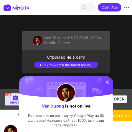
Open App
Last Stream:
05.07.2026, 02:14
Mobile Games
Стример не в сети
Click to watch the latest replay.
sentinelStart
Duy Khánh
is live!
OPEN
Mobile Games
54
Views
Văn Dương
is not on live
Чат
Стример
Подписаться
Ваш шанс выиграть карту Google Play на 50
долларов! Нажмите сейчас, 100% выигрыш
гарантирован!
roblox pc