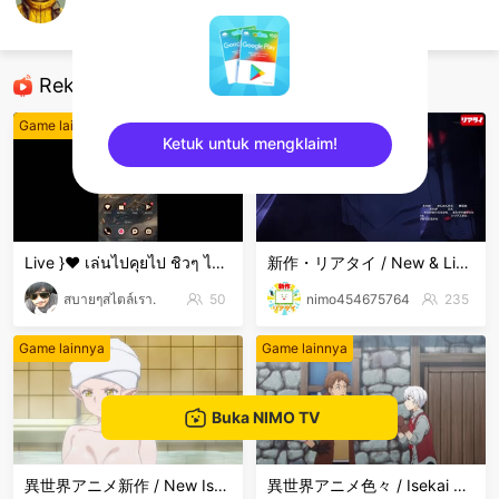
TT
Game lainnya
Rekomendasi
Game lainnya
Game lainnya
Ketuk untuk mengklaim!
sentinelEnd
Live }❤️ เล่นไปคุยไป ชิวๆ ไม่เก่งน่ะ 🤣🤣🤣 ขำๆ .
新作・リアタイ / New & Live Streams
สบายๆสไตล์เรา.
50
nimo454675764
235
Game lainnya
Game lainnya
Buka NIMO TV
異世界アニメ新作 / New Isekai Anime
異世界アニメ色々 / Isekai Anime Mix