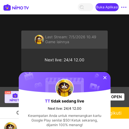
Buka Aplikasi
Last Stream:
7/5/2026 10.49
Game lainnya
Next live: 24/4 12.00
sentinelStart
NMstrawberry
sedang siaran langsung!
OPEN
Game lainnya
126
Penonton
TT
tidak sedang live
Next live: 24/4 12.00
Chat
Streamer
Mengikuti
Kesempatan Anda untuk memenangkan kartu
Google Play senilai $50! Ketuk sekarang,
Mlbb game play with
dijamin 100% menang!