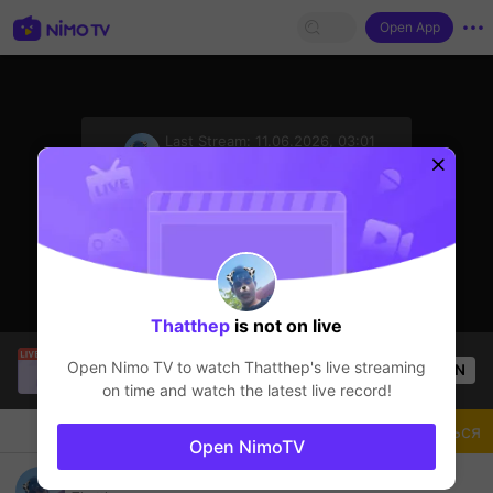
Open App
sentinelStart
Last Stream:
11.06.2026, 03:01
Другие игры
Стример не в сети
Thatthep
is not on live
Adatudegames
is live!
Open Nimo TV to watch
Thatthep
's live streaming
OPEN
Другие игры
52
Views
on time and watch the latest live record!
Чат
Стример
Подписаться
Open NimoTV
Thatthep's Live Channel