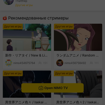
Thatthep
Другие игры
sentinelEnd
Рекомендованные стримеры
Другие игры
Другие игры
新作・リアタイ / New & Live Streams
ランダムアニメ / Random Anime
nimo454675764
151
nimo456758492
111
Другие игры
Другие игры
Open NIMO TV
異世界アニメ色々 / Isekai Anime Mix
異世界アニメ色々2 / Isekai Anime Mix2