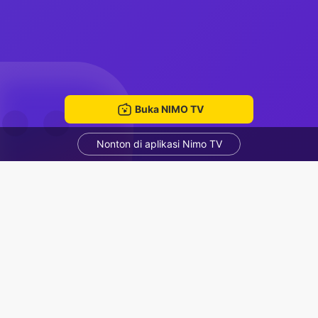
Buka NIMO TV
Nonton di aplikasi Nimo TV
sad boy 😔
Zain Ali
ruang mengobrol
Rekomendasi