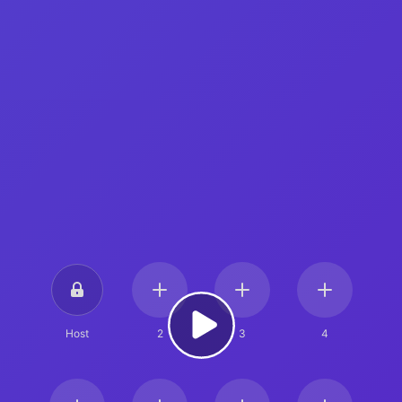
Host
2
3
4