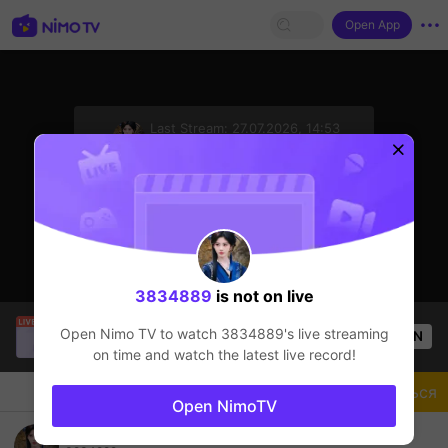
Open App
sentinelStart
Last Stream:
27.07.2026, 14:53
Mini World
Стример не в сети
3834889
is not on live
Buz Em Bé fr FAIRIES
is live!
Open Nimo TV to watch
3834889
's live streaming
OPEN
Прямые трансляции
528
Views
on time and watch the latest live record!
Чат
Стример
Подписаться
Open NimoTV
xây nhà