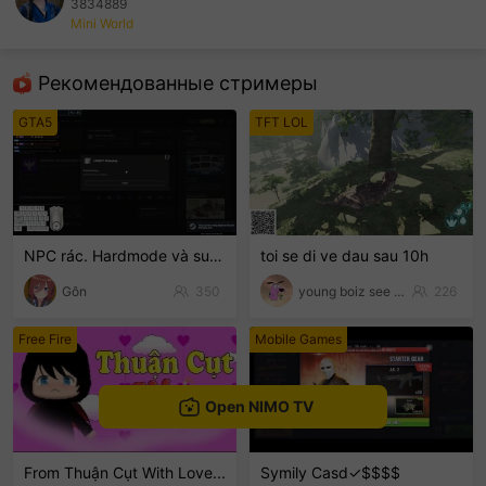
3834889
Mini World
sentinelEnd
Рекомендованные стримеры
GTA5
TFT LOL
NPC rác. Hardmode và suyyyyy😭
toi se di ve dau sau 10h
Gôn
350
young boiz see tinh
226
Free Fire
Mobile Games
Open NIMO TV
From Thuận Cụt With Love...
Symily Casd✓$$$$