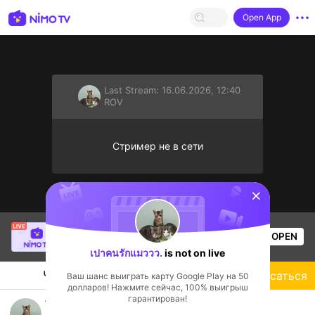
Open App
Last Stream:
16.06.2026, 12:40
ROV
Стример не в сети
sentinelStart
SBTC ShinV
is live!
OPEN
PUBG
3k
Views
เปาคนรักแมววว.
is not on live
Чат
Стример
Подписаться
Ваш шанс выиграть карту Google Play на 50
долларов! Нажмите сейчас, 100% выигрыш
гарантирован!
ฝึกเล่นROV