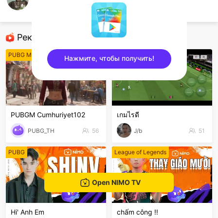
เปาคนรักแมววว.
ROV
Рекомендованные стримеры
PUBG Mobile
Другие игры
Нажмите, чтобы получить!
sentinelEnd
PUBGM Cumhuriyet102
เกมไรดี
PUBG_TH
56
J/b
51
PUBG
League of Legends
Open NIMO TV
Hi' Anh Em
chấm công !!