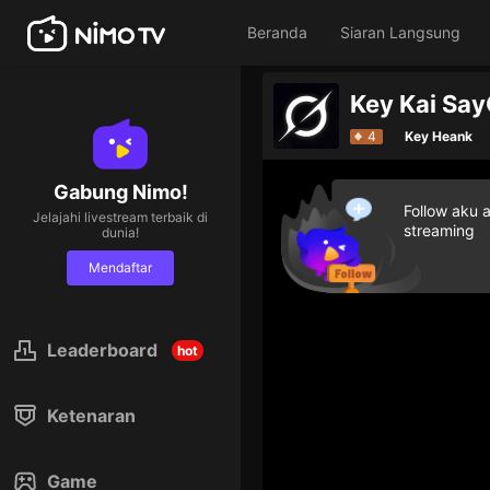
Beranda
Siaran Langsung
Key Kai Sa
4
Key Heank
Gabung Nimo!
Follow aku 
Jelajahi livestream terbaik di
streaming
dunia!
Mendaftar
Leaderboard
hot
Ketenaran
Game