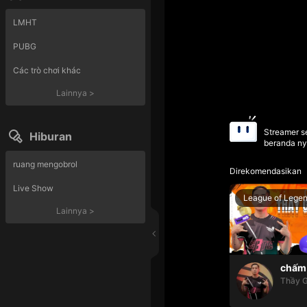
LMHT
PUBG
Các trò chơi khác
Lainnya
>
Streamer se
Hiburan
beranda ny
ruang mengobrol
Direkomendasikan
Live Show
League of Lege
Lainnya
>
chấm 
Thầy G