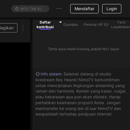
Mendaftar
Login
Daftar
Fans
Guardian
Pemirsa VIP
(
0
)
kontribusi
Leaderboar
Bagikan
Tahta saya masih kosong, jadilah No.1 saya!
Info sistem
:
Selamat datang di studio
livestream Key Heank! NimoTV berkomitmen
untuk menciptakan lingkungan streaming yang
ramah dan harmonis. Konten yang kasar, vulgar,
atau kekerasan apa pun akan diblokir. Harap
perhatikan keamanan properti Anda. Jangan
mentransfer ke orang lain di luar NimoTV dan
waspadalah terhadap penipuan internet.