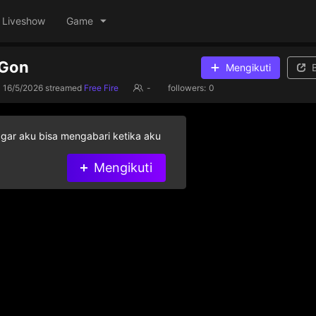
Liveshow
Game
yGon
Mengikuti
16/5/2026
streamed
Free Fire
-
followers:
0
agar aku bisa mengabari ketika aku
Mengikuti