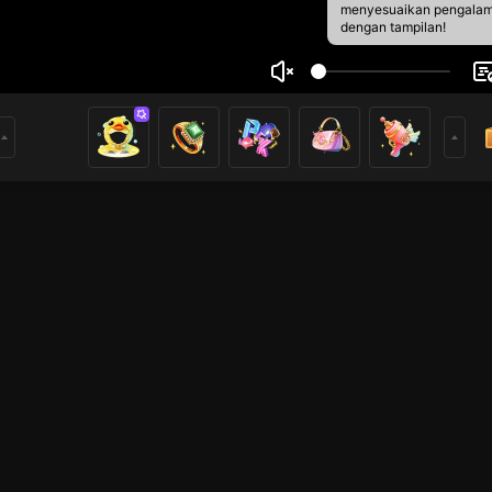
menyesuaikan pengala
dengan tampilan!
 Heank
4
0
rs
Game lainnya
Game lainnya