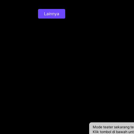
Lainnya
Mode teater sekarang te
Klik tombol di bawah un