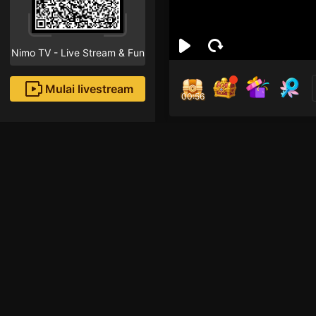
Nimo TV - Live Stream & Fun
Mulai livestream
00:56
Key
Followe
Rekomendasi livestream
Live Show