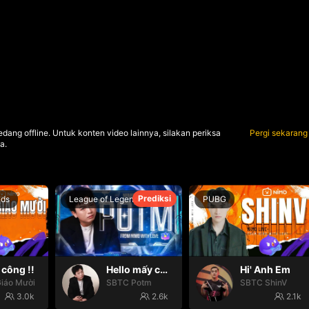
dang offline. Untuk konten video lainnya, silakan periksa
Pergi sekarang
a.
Prediksi
nds
League of Legends
PUBG
công !!
Hello mấy cục Zàng nhaaa
Hi' Anh Em
iáo Mười
SBTC Potm
SBTC ShinV
3.0k
2.6k
2.1k