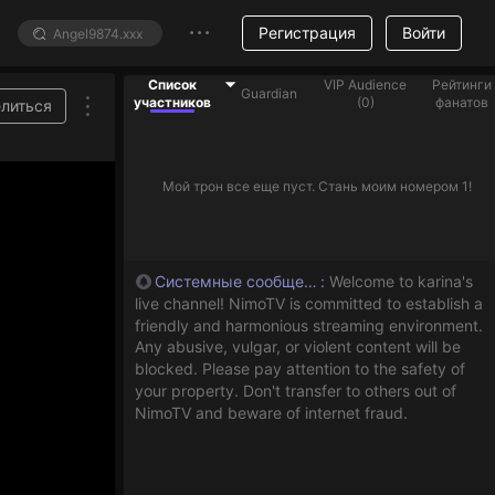
Регистрация
Войти
Список
VIP Audience
Рейтинги
Guardian
участников
(
0
)
фанатов
литься
 бриллиантовые подарки, чтобы помочь стримерам из списка
Мой трон все еще пуст. Стань моим номером 1!
Системные сообщения
:
Welcome to karina's
live channel! NimoTV is committed to establish a
friendly and harmonious streaming environment.
Any abusive, vulgar, or violent content will be
blocked. Please pay attention to the safety of
your property. Don't transfer to others out of
NimoTV and beware of internet fraud.