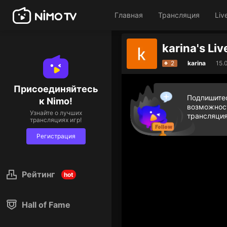
Главная
Трансляция
Liv
Дарите бри
2
karina
15.
Присоединяйтесь
Подпишитес
к Nimo!
возможност
Узнайте о лучших
трансляция
трансляциях игр!
Регистрация
Рейтинг
hot
Hall of Fame