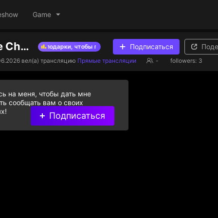
eshow
Game
karina's Live Channel
Подписаться
Поде
ллиантовые подарки, чтобы помочь стримерам из списка
Дарите
06.2026
вел(а) трансляцию
Прямые трансляции
-
followers:
3
ь на меня, чтобы дать мне
ь сообщать вам о своих
х!
Подписаться