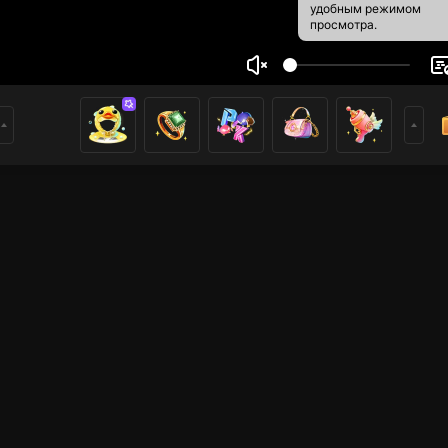
удобным режимом
просмотра.
na
2
3
ники
имеры
Прямые трансляции
Прямые трансляции