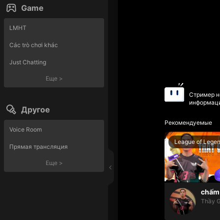
Game
LMHT
Các trò chơi khác
Just Chatting
Еще
>
Стример н
информаци
Другое
Рекомендуемые
Voice Room
League of Lege
Прямая трансляция
Еще
>
chấm 
Thầy G