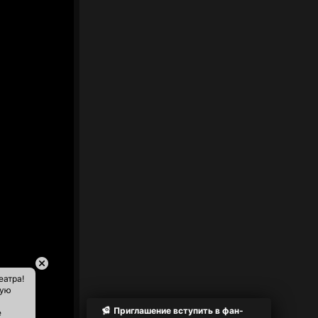
еатра!
ную
Приглашение вступить в фан-
е