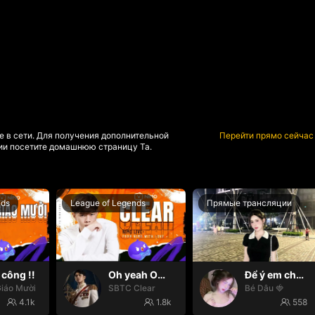
е в сети. Для получения дополнительной
Перейти прямо сейчас
и посетите домашнюю страницу Та.
nds
League of Legends
Прямые трансляции
công !!
Oh yeah Oh yeah
Để ý em chút nhaaa ❤️
iáo Mười
SBTC Clear
Bé Dâu 🍓
4.1k
1.8k
558