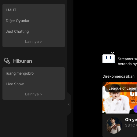
LMHT
Diğer Oyunlar
Just Chatting
Lainnya
>
Streamer se
Hiburan
beranda ny
ruang mengobrol
Direkomendasikan
Live Show
League of Lege
Lainnya
>
SBTC 