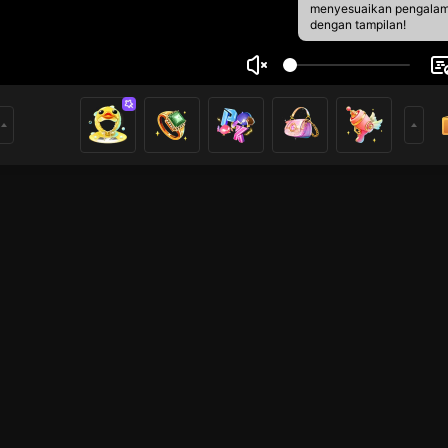
menyesuaikan pengala
dengan tampilan!
RI
1
0
rs
Live Show
League of Legends