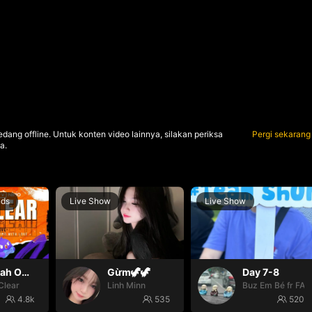
dang offline. Untuk konten video lainnya, silakan periksa
Pergi sekarang
a.
nds
Live Show
Live Show
Oh yeah Oh yeah
Gừm🦖🦖
Day 7-8
Clear
Linh Minn
Buz Em Bé fr FAI
4.8k
535
520