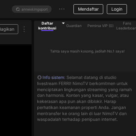
Mendaftar
Login
Daftar
Fans
Guardian
Pemirsa VIP
(
0
)
kontribusi
Leaderboar
Bagikan
Tahta saya masih kosong, jadilah No.1 saya!
Info sistem
:
Selamat datang di studio
livestream FERRI! NimoTV berkomitmen untuk
menciptakan lingkungan streaming yang ramah
dan harmonis. Konten yang kasar, vulgar, atau
kekerasan apa pun akan diblokir. Harap
perhatikan keamanan properti Anda. Jangan
mentransfer ke orang lain di luar NimoTV dan
waspadalah terhadap penipuan internet.