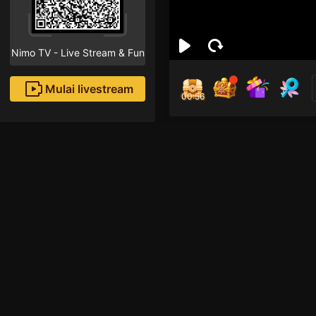
Nimo TV - Live Stream & Fun
Mulai livestream
00:55
FER
Followe
Rekomendasi livestream
Game lainnya