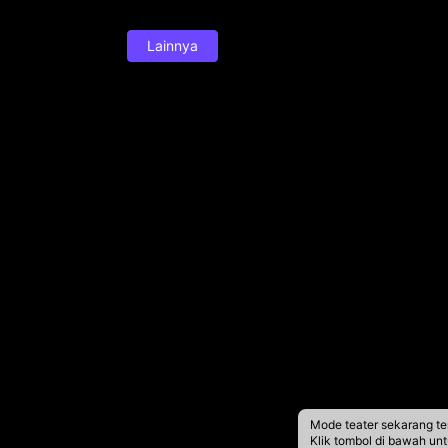
Lainnya
Mode teater sekarang te
Klik tombol di bawah un