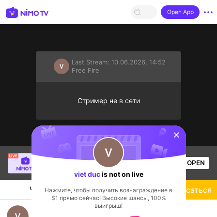
Open App
Last Stream:
10.06.2026, 14:52
Free Fire
Стример не в сети
sentinelStart
Thuận Cụt GM
is live!
OPEN
Free Fire
75
Views
viet duc
is not on live
Чат
Стример
Подписаться
Нажмите, чтобы получить вознаграждение в
$1 прямо сейчас! Высокие шансы, 100%
выигрыш!
viet duc's Live Channel