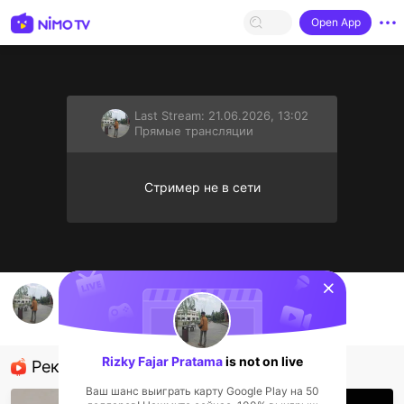
Open App
Last Stream:
21.06.2026, 13:02
Прямые трансляции
Стример не в сети
sentinelStart
Skuy
Rizky Fajar Pratama
Прямые трансляции
Rizky Fajar Pratama
is not on live
Рекомендованные стримеры
Ваш шанс выиграть карту Google Play на 50