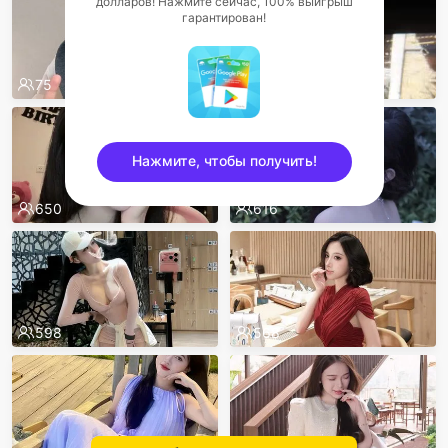
долларов! Нажмите сейчас, 100% выигрыш
гарантирован!
75
Нажмите, чтобы получить!
650
616
sentinelEnd
598
568