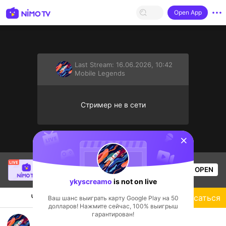
Open App
Last Stream:
16.06.2026, 10:42
Mobile Legends
Стример не в сети
sentinelStart
Christine Eunmin
is live!
OPEN
Mobile Legends
56
Views
ykyscreamo
is not on live
Чат
Стример
Подписаться
Ваш шанс выиграть карту Google Play на 50
долларов! Нажмите сейчас, 100% выигрыш
гарантирован!
Gass Mobile Legend bang