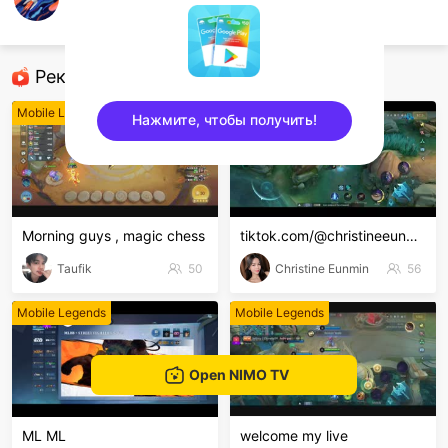
ykyscreamo
Mobile Legends
Рекомендованные стримеры
Mobile Legends
Mobile Legends
Нажмите, чтобы получить!
sentinelEnd
Morning guys , magic chess
tiktok.com/@christineeunmin
Taufik
50
Christine Eunmin
56
Mobile Legends
Mobile Legends
Open NIMO TV
ML ML
welcome my live