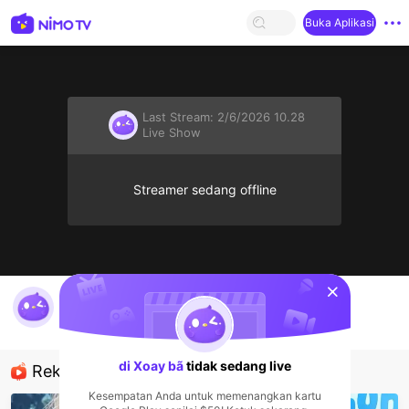
Buka Aplikasi
Last Stream:
2/6/2026 10.28
Live Show
Streamer sedang offline
sentinelStart
di Xoay bã's Live Channel
di Xoay bã
Live Show
di Xoay bã
tidak sedang live
Rekomendasi
Kesempatan Anda untuk memenangkan kartu